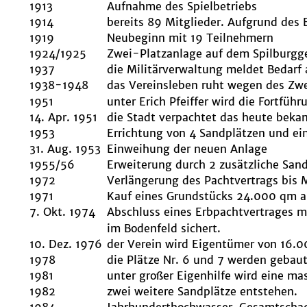
1913
Aufnahme des Spielbetriebs
1914
bereits 89 Mitglieder. Aufgrund des 
1919
Neubeginn mit 19 Teilnehmern
1924/1925
Zwei-Platzanlage auf dem Spilburgg
1937
die Militärverwaltung meldet Bedarf
1938-1948
das Vereinsleben ruht wegen des Zwe
1951
unter Erich Pfeiffer wird die Fortfüh
14. Apr. 1951
die Stadt verpachtet das heute beka
1953
Errichtung von 4 Sandplätzen und e
31. Aug. 1953
Einweihung der neuen Anlage
1955/56
Erweiterung durch 2 zusätzliche San
1972
Verlängerung des Pachtvertrags bis 
1971
Kauf eines Grundstücks 24.000 qm 
7. Okt. 1974
Abschluss eines Erbpachtvertrages mi
im Bodenfeld sichert.
10. Dez. 1976
der Verein wird Eigentümer von 16.
1978
die Plätze Nr. 6 und 7 werden gebaut
1981
unter großer Eigenhilfe wird eine ma
1982
zwei weitere Sandplätze entstehen.